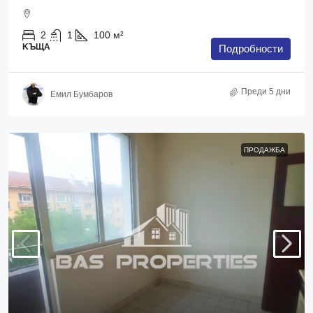
2
1
100
м²
KЪЩА
Подробности
Преди 5 дни
Емил Бумбаров
ПРОДАЖБА