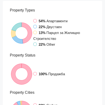
Property
Types
54%
Апартаменти
22%
Двустаен
13%
Парцел за Жилищно
Строителство
22%
Other
Property
Status
100%
Продажба
Property
Cities