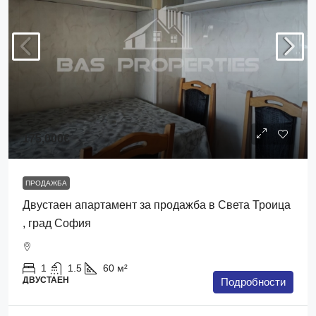
175,000€
ПРОДАЖБА
Двустаен апартамент за продажба в Света Троица
, град София
1
1.5
60
м²
ДВУСТАЕН
Подробности