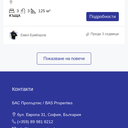
3
3
125
м²
KЪЩА
Подробности
Преди 3 седмици
Емил Бумбаров
Показване на повече
Контакти
БАС Пропъртис / BAS Properties
бул. Европа 31, София, България
(+359) 89 981 8212