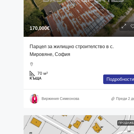
170,000€
Парцел за жилищно строителство в с.
Мировяне, София
70
м²
KЪЩА
Подробности
Виржиния Симеонова
Преди 2 д
ПРОДАЖБ