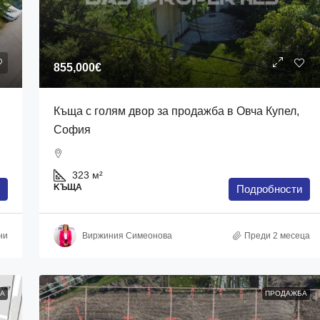
855,000€
Къща с голям двор за продажба в Овча Купел,
София
323
м²
KЪЩА
Подробности
ни
Виржиния Симеонова
Преди 2 месеца
А
ПРОДАЖБА