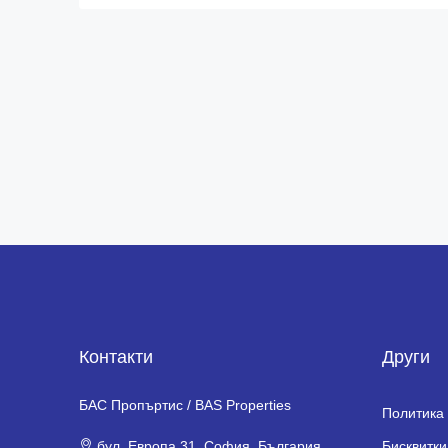
Контакти
Други
БАС Пропъртис / BAS Properties
Политика 
бул. Европа 31, София, България
Бисквитки