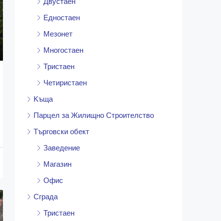
Двустаен
Едностаен
Мезонет
Многостаен
Тристаен
Четиристаен
Kъща
Парцел за Жилищно Строителство
Търговски обект
Заведение
Магазин
Офис
Сграда
Тристаен