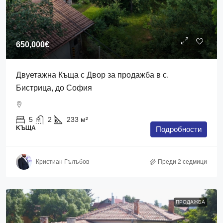
650,000€
Двуетажна Къща с Двор за продажба в с.
Бистрица, до София
5
2
233
м²
KЪЩА
Подробности
Кристиан Гълъбов
Преди 2 седмици
ПРОДАЖБА