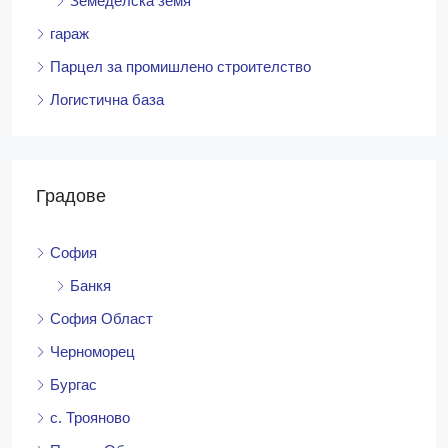
Земеделска земя
гараж
Парцел за промишлено строителство
Логистична база
Градове
София
Банкя
София Област
Черноморец
Бургас
с. Трояново