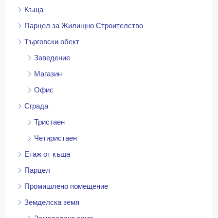
Kъща
Парцел за Жилищно Строителство
Търговски обект
Заведение
Магазин
Офис
Сграда
Тристаен
Четиристаен
Етаж от къща
Парцел
Промишлено помещение
Земделска земя