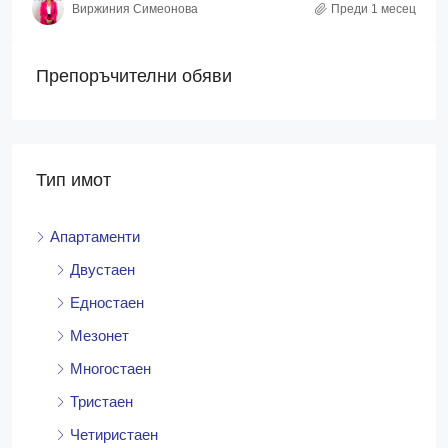
Виржиния Симеонова
Преди 1 месец
Препоръчителни обяви
Тип имот
Апартаменти
Двустаен
Едностаен
Мезонет
Многостаен
Тристаен
Четиристаен