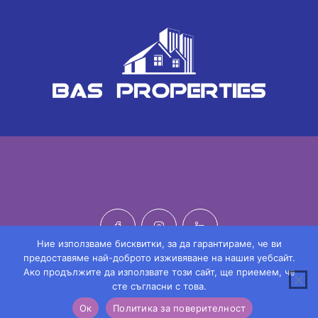
Ние използваме бисквитки, за да гарантираме, че ви
предоставяме най-доброто изживяване на нашия уебсайт.
Ако продължите да използвате този сайт, ще приемем, че
© 2022 БАС Пропъртис / BAS Properties 207109068. Всички
сте съгласни с това.
права запазени | Made by
Monkoni Ltd
Ок
Политика за поверителност