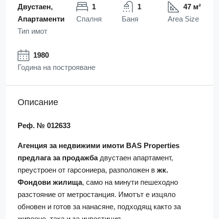
Двустаен,
1
1
47 м²
Апартаменти
Спалня
Баня
Area Size
Тип имот
1980
Година на построяване
Описание
Реф. № 012633
Агенция за недвижими имоти BAS Properties
предлага за продажба
двустаен апартамент,
преустроен от гарсониера, разположен в
жк.
Фондови жилища
, само на минути пешеходно
разстояние от метростанция. Имотът е изцяло
обновен и готов за нанасяне, подходящ както за
живеене, така и за инвестиция.