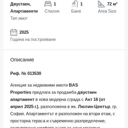
Двустаен,
1
1
72 м²
Апартаменти
Спалня
Баня
Area Size
Тип имот
2025
Година на построяване
Описание
Реф. № 013530
Агенция за недвижими имоти
BAS
Properties
предлага за продажба
двустаен
апартамент
в нова модерна сграда с
Акт 16 (от
април 2025 г.)
, разположена в жк.
Люлин-Център
, гр.
София. Апартаментът е разположен на втори етаж, с
просторна тераса и съвременно разпределение,
осигуряващо комфорт и уют за едно модерно