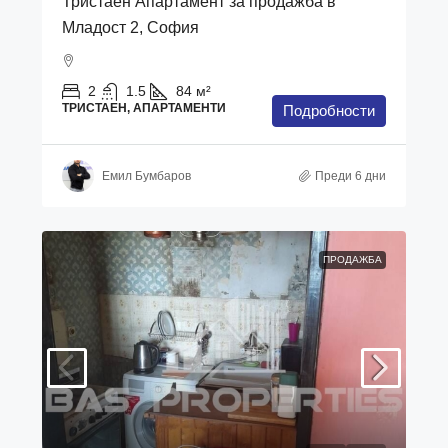
Тристаен Апартамент за продажба в
Младост 2, София
2
1.5
84
м²
ТРИСТАЕН, АПАРТАМЕНТИ
Подробности
Емил Бумбаров
Преди 6 дни
ПРОДАЖБА