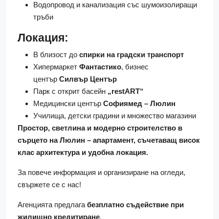
Водопровод и канализация със шумоизолиращи
тръби
Локация:
В близост до
спирки на градски транспорт
Хипермаркет
Фантастико
, бизнес
център
Силвър Център
Парк с открит басейн
„restART“
Медицински център
Софиямед – Люлин
Училища, детски градини и множество магазини
Простор, светлина и модерно строителство в
сърцето на Люлин – апартамент, съчетаващ висок
клас архитектура и удобна локация.
За повече информация и организиране на огледи,
свържете се с нас!
Агенцията предлага
безплатно съдействие при
жилищно кредитиране
.