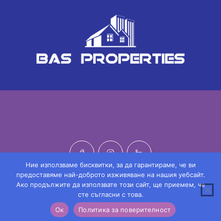
Ние използваме бисквитки, за да гарантираме, че ви
предоставяме най-доброто изживяване на нашия уебсайт.
Ако продължите да използвате този сайт, ще приемем, че
© 2022 БАС Пропъртис / BAS Properties 207109068. Всички
сте съгласни с това.
права запазени | Made by
Monkoni Ltd
Кристиан Гълъбов
Ок
Политика за поверителност