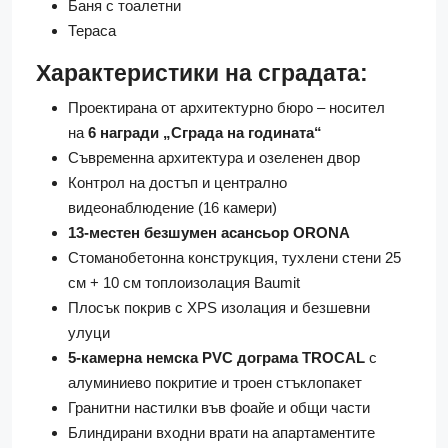
Баня с тоалетни
Тераса
Характеристики на сградата:
Проектирана от архитектурно бюро – носител
на
6 награди „Сграда на годината“
Съвременна архитектура и озеленен двор
Контрол на достъп и централно
видеонаблюдение (16 камери)
13-местен безшумен асансьор ORONA
Стоманобетонна конструкция, тухлени стени 25
см + 10 см топлоизолация Baumit
Плосък покрив с XPS изолация и безшевни
улуци
5-камерна немска PVC дограма TROCAL
с
алуминиево покритие и троен стъклопакет
Гранитни настилки във фоайе и общи части
Блиндирани входни врати на апартаментите