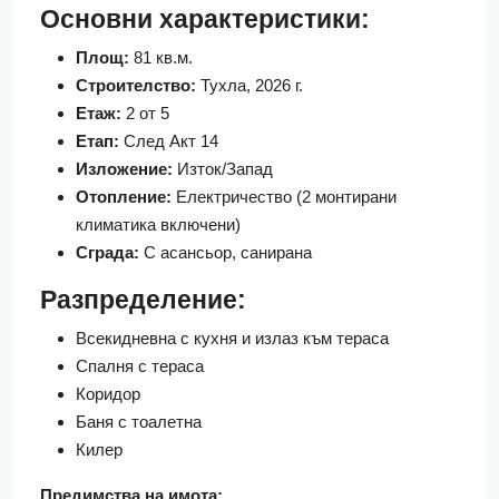
Основни характеристики:
Площ:
81 кв.м.
Строителство:
Тухла, 2026 г.
Етаж:
2 от 5
Етап:
След Акт 14
Изложение:
Изток/Запад
Отопление:
Електричество (2 монтирани
климатика включени)
Сграда:
С асансьор, санирана
Разпределение:
Всекидневна с кухня и излаз към тераса
Спалня с тераса
Коридор
Баня с тоалетна
Килер
Предимства на имота: