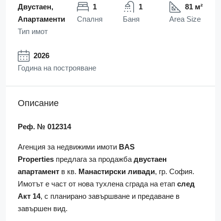
Двустаен,
1
1
81 м²
Апартаменти
Спалня
Баня
Area Size
Тип имот
2026
Година на построяване
Описание
Реф. № 012314
Агенция за недвижими имоти
BAS
Properties
предлага за продажба
двустаен
апартамент
в кв.
Манастирски ливади
, гр. София.
Имотът е част от нова тухлена сграда на етап
след
Акт 14
, с планирано завършване и предаване в
завършен вид.