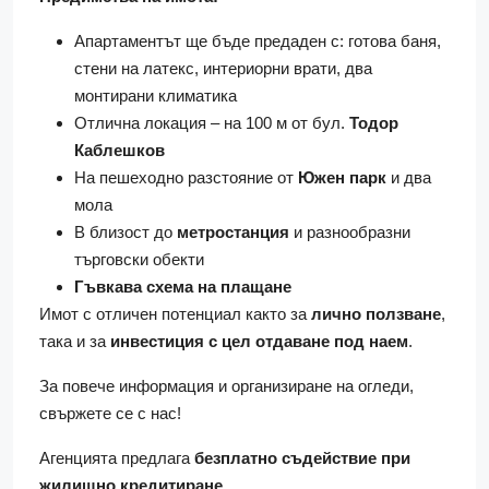
Апартаментът ще бъде предаден с: готова баня,
стени на латекс, интериорни врати, два
монтирани климатика
Отлична локация – на 100 м от бул.
Тодор
Каблешков
На пешеходно разстояние от
Южен парк
и два
мола
В близост до
метростанция
и разнообразни
търговски обекти
Гъвкава схема на плащане
Имот с отличен потенциал както за
лично ползване
,
така и за
инвестиция с цел отдаване под наем
.
За повече информация и организиране на огледи,
свържете се с нас!
Агенцията предлага
безплатно съдействие при
жилищно кредитиране
.