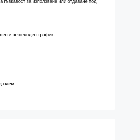
а гъвкавост за използване или отдаване под
илен и пешеходен трафик.
д наем
.