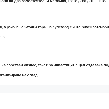
ново на два самостоятелни магазина
, което дава допълнителн
я
, в района на
Сточна гара
, на булевард с интензивен автомоб
ага:
 на собствен бизнес
, така и за
инвестиция с цел отдаване по
рганизиране на оглед.