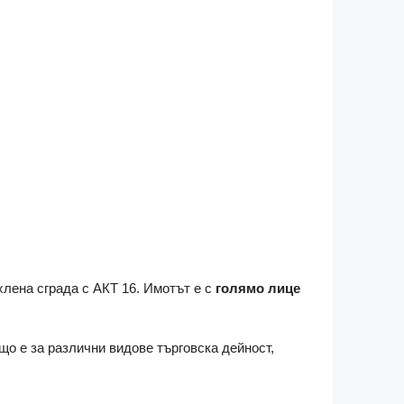
хлена сграда с АКТ 16. Имотът е с
голямо лице
о е за различни видове търговска дейност,