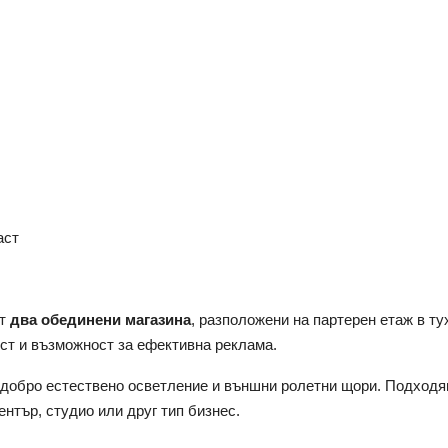
аст
от
два обединени магазина
, разположени на партерен етаж в ту
ост и възможност за ефективна реклама.
 добро естествено осветление и външни ролетни щори. Подходящ
нтър, студио или друг тип бизнес.