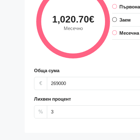
Първона
1,020.70€
Заем
Месечно
Месечна
Обща сума
€
Лихвен процент
%