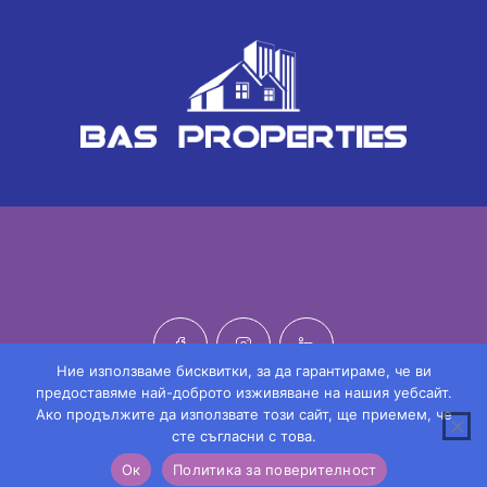
Ние използваме бисквитки, за да гарантираме, че ви
предоставяме най-доброто изживяване на нашия уебсайт.
Ако продължите да използвате този сайт, ще приемем, че
© 2022 БАС Пропъртис / BAS Properties 207109068. Всички
сте съгласни с това.
права запазени | Made by
Monkoni Ltd
Кристиан Гълъбов
Ок
Политика за поверителност