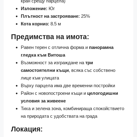
кран срещу парцела)
Изложение:
Юг
Плътност на застрояване:
25%
Кота корниз:
8.5 м
Предимства на имота:
Равен терен с отлична форма и
панорамна
гледка към Витоша
Възможност за изграждане на
три
самостоятелни къщи
, всяка със собствено
лице към улицата
Върху парцела има две временни постройки
Район с новопостроени къщи и
целогодишни
условия за живеене
Тиха и зелена зона, комбинираща спокойствието
на природата с удобствата на града
Локация: