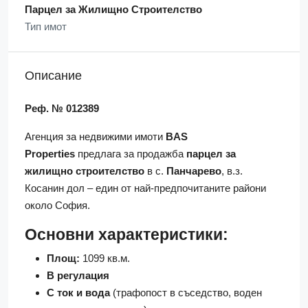
Парцел за Жилищно Строителство
Тип имот
Описание
Реф. № 012389
Агенция за недвижими имоти
BAS
Properties
предлага за продажба
парцел за
жилищно строителство
в с.
Панчарево
, в.з.
Косанин дол – един от най-предпочитаните райони
около София.
Основни характеристики:
Площ:
1099 кв.м.
В регулация
С ток и вода
(трафопост в съседство, воден