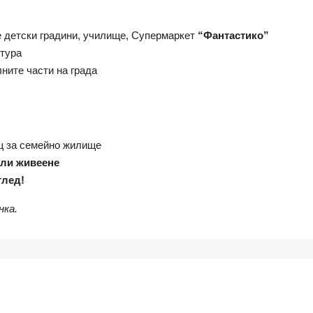
 детски градини, училище, Супермаркет
“Фантастико”
ктура
ните части на града
 за семейно жилище
или живеене
глед!
нка.