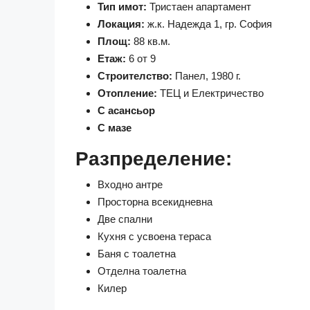
Тип имот:
Тристаен апартамент
Локация:
ж.к. Надежда 1, гр. София
Площ:
88 кв.м.
Етаж:
6 от 9
Строителство:
Панел, 1980 г.
Отопление:
ТЕЦ и Електричество
С асансьор
С мазе
Разпределение:
Входно антре
Просторна всекидневна
Две спални
Кухня с усвоена тераса
Баня с тоалетна
Отделна тоалетна
Килер