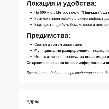
Локация и удобства:
На
500 м
от: Метростанция
“Надежда”,
Две
Комуникативен район с отлична инфрастру
Бърз достъп до бул. Ломско шосе и централ
Предимства:
Светъл и
топъл
апартамент
Функционално разпределение
– подходящ
Имот с отличен потенциал за
инвестиция 
Свържете се с нас за повече информация и о
Безплатно съдействие при кредитиране от ба
Адрес