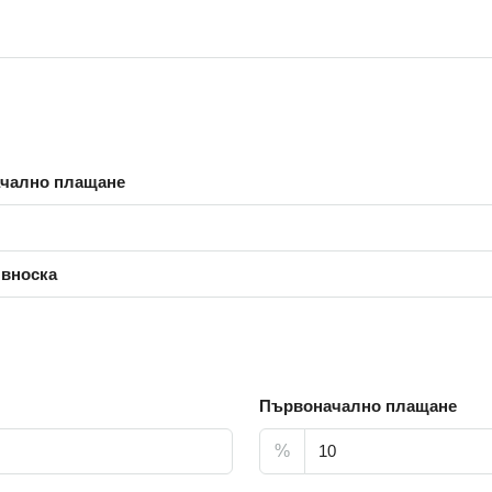
чално плащане
 вноска
Първоначално плащане
%