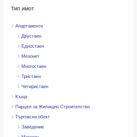
Тип имот
Апартаменти
Двустаен
Едностаен
Мезонет
Многостаен
Тристаен
Четиристаен
Kъща
Парцел за Жилищно Строителство
Търговски обект
Заведение
Магазин