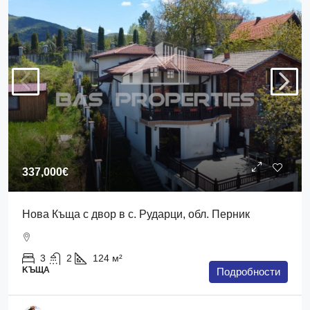
337,000€
Нова Къща с двор в с. Рударци, обл. Перник
3
2
124
м²
KЪЩА
Подробности