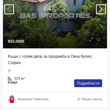
855,000€
Къща с голям двор за продажба в Овча Купел,
София
323
м²
KЪЩА
Подробности
Виржиния Симеонова
Преди 1 месец