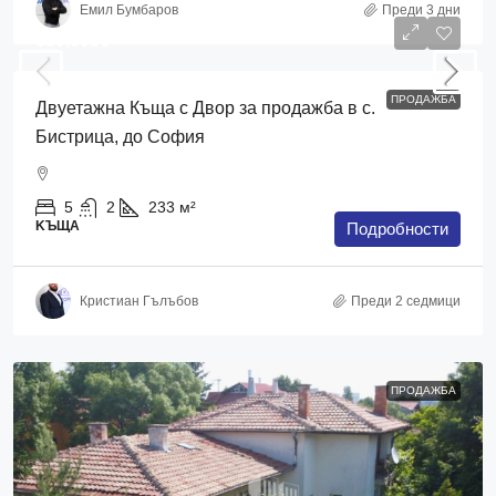
Емил Бумбаров
Преди 3 дни
650,000€
ПРОДАЖБА
Двуетажна Къща с Двор за продажба в с.
Бистрица, до София
5
2
233
м²
KЪЩА
Подробности
Кристиан Гълъбов
Преди 2 седмици
ПРОДАЖБА