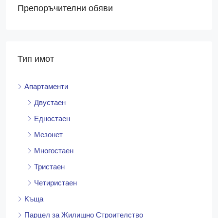
Препоръчителни обяви
Тип имот
Апартаменти
Двустаен
Едностаен
Мезонет
Многостаен
Тристаен
Четиристаен
Kъща
Парцел за Жилищно Строителство