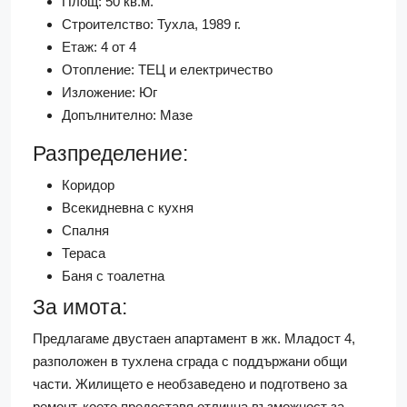
Площ: 50 кв.м.
Строителство: Тухла, 1989 г.
Етаж: 4 от 4
Отопление: ТЕЦ и електричество
Изложение: Юг
Допълнително: Мазе
Разпределение:
Коридор
Всекидневна с кухня
Спалня
Тераса
Баня с тоалетна
За имота:
Предлагаме двустаен апартамент в жк. Младост 4,
разположен в тухлена сграда с поддържани общи
части. Жилището е необзаведено и подготвено за
ремонт, което предоставя отлична възможност за