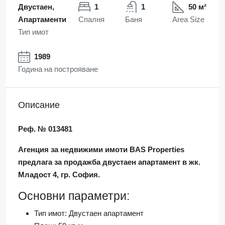
Двустаен,
1
1
50 м²
Апартаменти
Спалня
Баня
Area Size
Тип имот
1989
Година на построяване
Описание
Реф. № 013481
Агенция за недвижими имоти BAS Properties
предлага за продажба двустаен апартамент в жк.
Младост 4, гр. София.
Основни параметри:
Тип имот: Двустаен апартамент