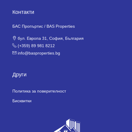
Контакти
БАС Пропъртис / BAS Properties
бул. Европа 31, София, България
(+359) 89 981 8212
info@basproperties.bg
Други
Политика за поверителност
Бисквитки