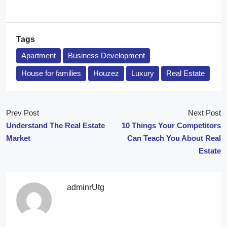
Tags
Apartment
Business Development
House for families
Houzez
Luxury
Real Estate
Prev Post
Next Post
Understand The Real Estate
10 Things Your Competitors
Market
Can Teach You About Real
Estate
adminrUtg